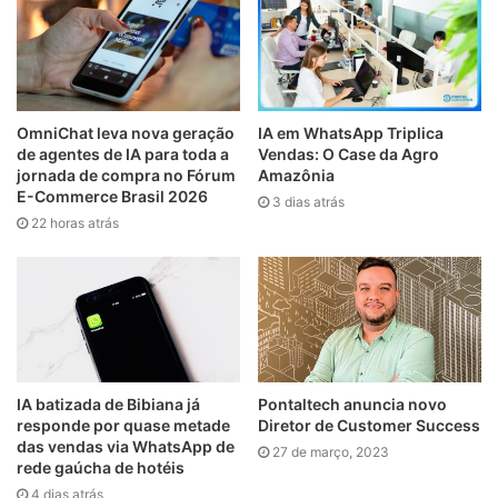
desenvolver uma estrutura efetiva de um programa de
adequação”, explica Fernanda.
Etiquetas
Dados
DPO
Lei Geral de Proteção de Dados
LGPD
OmniChat leva nova geração
IA em WhatsApp Triplica
de agentes de IA para toda a
Vendas: O Case da Agro
jornada de compra no Fórum
Amazônia
E-Commerce Brasil 2026
3 dias atrás
22 horas atrás
IA batizada de Bibiana já
Pontaltech anuncia novo
responde por quase metade
Diretor de Customer Success
das vendas via WhatsApp de
27 de março, 2023
rede gaúcha de hotéis
4 dias atrás