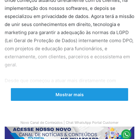
onde começou atuando diretamente com os clientes, na
implementação dos nossos softwares, e depois se
especializou em privacidade de dados. Agora terá a missão
de unir seus conhecimentos em direito, tecnologia e
marketing para garantir a adequação às normas da LGPD
(Lei Geral de Proteção de Dados) internamente como DPO,
com projetos de educação para funcionários, e
externamente, com clientes, parceiros e ecossistema em
geral.
Desde que começou a atuar mais diretamente com
questões ligadas à
LGPD
, já participou de mais de 30
Mostrar mais
palestras e painéis em empresas de todo o Brasil com o
foco da adequação da lei ao marketing.
“
Muitas empresas ainda acreditam que
Novo Canal de Conteúdos | Chat WhatsApp Portal Customer
privacidade é sinônimo de burocracias e
de impactos negativos em métricas e