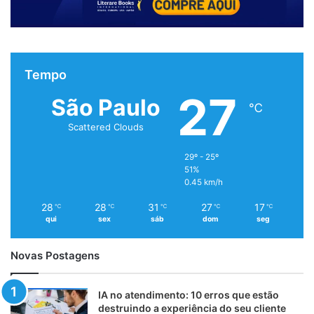
Tempo
27
São Paulo
℃
Scattered Clouds
29º - 25º
51%
0.45 km/h
28
28
31
27
17
℃
℃
℃
℃
℃
qui
sex
sáb
dom
seg
Novas Postagens
IA no atendimento: 10 erros que estão
destruindo a experiência do seu cliente