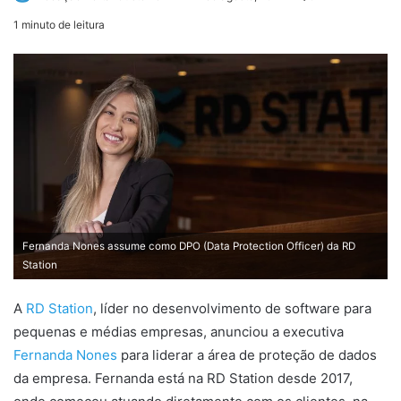
an
1 minuto de leitura
email
Fernanda Nones assume como DPO (Data Protection Officer) da RD
Station
A
RD Station
, líder no desenvolvimento de software para
pequenas e médias empresas, anunciou a executiva
Fernanda Nones
para liderar a área de proteção de dados
da empresa. Fernanda está na RD Station desde 2017,