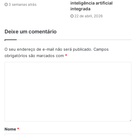
inteligência artificial
3 semanas atrás
não apenas abrir portas para outras mulheres, mas
integrada
incentivar mudanças que tornem o mercado mais acessível
22 de abril, 2026
e equitativo para todos. A mudança começa dentro das
empresas, na forma como cultivamos oportunidades e
Deixe um comentário
promovemos ambientes inclusivos”, destaca.
O seu endereço de e-mail não será publicado.
Campos
obrigatórios são marcados com
*
Nome
*