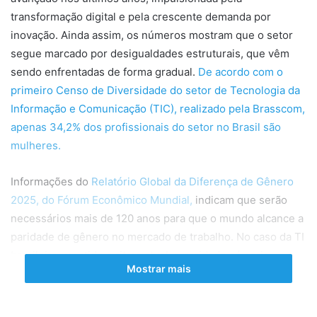
transformação digital e pela crescente demanda por
inovação. Ainda assim, os números mostram que o setor
segue marcado por desigualdades estruturais, que vêm
sendo enfrentadas de forma gradual.
De acordo com o
primeiro Censo de Diversidade do setor de Tecnologia da
Informação e Comunicação (TIC), realizado pela Brasscom,
apenas 34,2% dos profissionais do setor no Brasil são
mulheres.
Informações do
Relatório Global da Diferença de Gênero
2025, do Fórum Econômico Mundial,
indicam que serão
necessários mais de 120 anos para que o mundo alcance a
paridade de gênero no mercado de trabalho. No caso da TI
brasileira, mantido o ritmo atual, a paridade só seria
Mostrar mais
alcançada por volta de 2110, e, para cumprir as metas da
Agenda 2030 da ONU,
o país precisaria incorporar 53,5 mil
novas mulheres por ano ao setor.