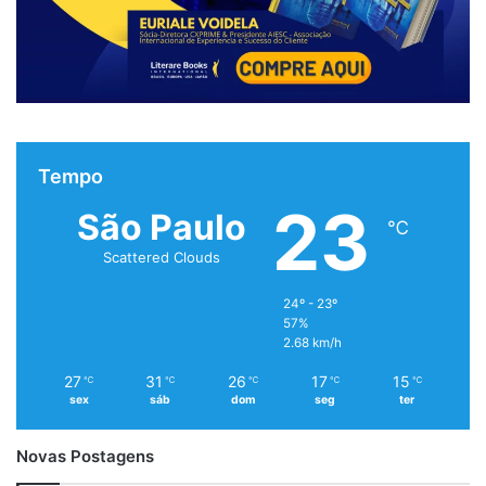
Tempo
23
São Paulo
℃
Scattered Clouds
24º - 23º
57%
2.68 km/h
27
31
26
17
15
℃
℃
℃
℃
℃
sex
sáb
dom
seg
ter
Novas Postagens