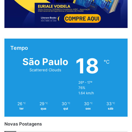
Tempo
18
São Paulo
℃
Scattered Clouds
26º - 17º
76%
1.64 km/h
26
29
30
30
33
℃
℃
℃
℃
℃
ter
qua
qui
sex
sáb
Novas Postagens