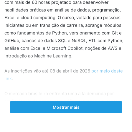
com mais de 60 horas projetado para desenvolver
habilidades práticas em análise de dados, programação,
Excel e cloud computing. O curso, voltado para pessoas
iniciantes ou em transição de carreira, abrange módulos
como fundamentos de Python, versionamento com Git e
GitHub, bancos de dados SQL e NoSQL, ETL com Python,
análise com Excel e Microsoft Copilot, noções de AWS e
introdução ao Machine Learning.
As inscrições vão até 08 de abril de 2026
por meio deste
link
.
O mercado brasileiro enfrenta uma alta demanda por
profissionais de dados, com déficit estimado em centenas
Mostrar mais
de milhares de vagas em análise de dados, conforme
tendências recentes do setor de tecnologia. Essa parceria
responde a essa necessidade, oferecendo uma trilha
prática que une teoria e projetos reais, preparando