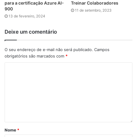
empresas no Brasil, USA, Europa e Oriente Médio.
para a certificação Azure AI-
Treinar Colaboradores
900
11 de setembro, 2023
13 de fevereiro, 2024
Deixe um comentário
O seu endereço de e-mail não será publicado.
Campos
obrigatórios são marcados com
*
Nome
*