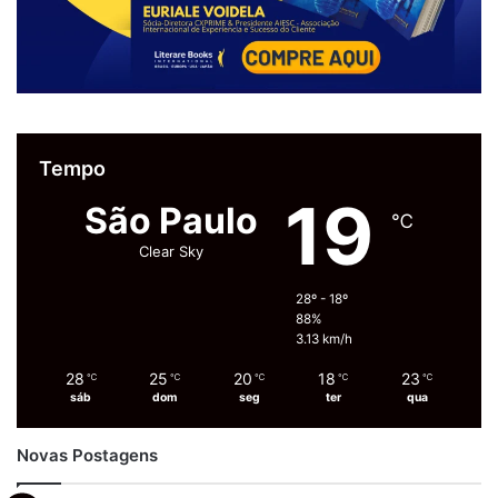
Tempo
19
São Paulo
℃
Clear Sky
28º - 18º
88%
3.13 km/h
28
25
20
18
23
℃
℃
℃
℃
℃
sáb
dom
seg
ter
qua
Novas Postagens