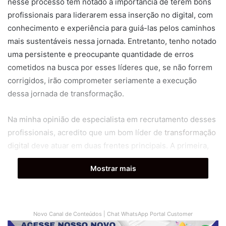
nesse processo têm notado a importância de terem bons
profissionais para liderarem essa inserção no digital, com
conhecimento e experiência para guiá-las pelos caminhos
mais sustentáveis nessa jornada. Entretanto, tenho notado
uma persistente e preocupante quantidade de erros
cometidos na busca por esses líderes que, se não forrem
corrigidos, irão comprometer seriamente a execução
dessa jornada de transformação.
Na minha opinião de especialista em recrutamento desses
profissionais, acredito que um bom líder de
transformação
digital
deve atuar em duas frentes principais. A primeira,
enxergando necessidades ou oportunidades de negócio
Mostrar mais
baseadas em uma mudança de mentalidade e incorporação
da cultura digital. A segunda, na adoção de novas
tecnologias que facilitem o dia a dia da organização. Por
mais que essas características estejam claras na grande
Novo Canal de Conteúdos | Chat WhatsApp Portal Customer
maioria dos casos, o anseio por esse profissional é tão