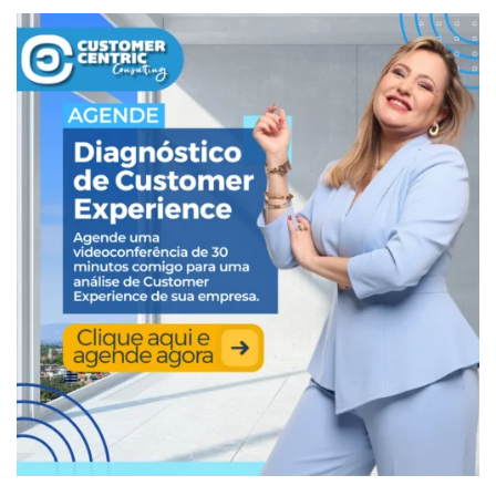
líder de transformação digital?
Diego Barbosa
é gerente da Yoctoo e formado em
Administração de Empresas. Possui sete anos de
experiência no recrutamento para áreas de tecnologia.
Além disso, tem vasto conhecimento na contratação de
talentos em toda a América Latina.
Sobre a Yoctoo:
https://www.yoctoo.com/pt
A Yoctoo é uma consultoria boutique de recrutamento e
seleção especializada em TI e digital. Fundada em 2015, a
empresa atua na seleção de talentos para cargos de
gestão e especialistas por meio do mapeamento de
mercado, onde desenvolve análises sobre as estruturas
organizacionais. A empresa também dispõe também de