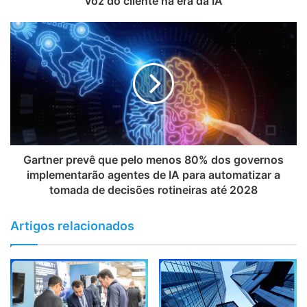
voz do cliente na era da IA
a infraestrutura acelerada e as estruturas de IA da NVIDIA
com modelos fechados e abertos, incluindo
modelos Apriel e
NVIDIA Nemotron
executados na
infraestrutura de IA
NVIDIA Blackwell
.
A NVIDIA impulsiona os modernos sistemas de IA,
enquanto a ServiceNow fornece a plataforma empresarial
onde essas capacidades são combinadas com o contexto
corporativo e fluxos de trabalho inteligentes. Por exemplo,
Gartner prevê que pelo menos 80% dos governos
os Especialistas em IA do Service Desk de Nível 1, atuando
implementarão agentes de IA para automatizar a
como membros da equipe, podem analisar chamados de
tomada de decisões rotineiras até 2028
suporte recebidos, investigar as causas raiz usando
conhecimento e dados históricos e executar a correção —
Artigos relacionados
concluindo não apenas uma tarefa, como a maioria dos
agentes e bots atuais, mas coordenando fluxos de trabalho
inteiros, ao mesmo tempo que aplicam governança e
controles operacionais.