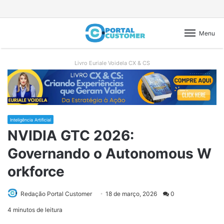
Menu
Livro Euriale Voidela CX & CS
Inteligência Artificial
NVIDIA GTC 2026:
Governando o Autonomous W
orkforce
Send
Redação Portal Customer
18 de março, 2026
0
an
4 minutos de leitura
email