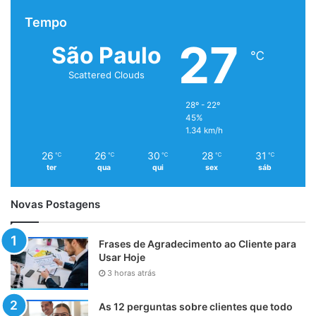
Tempo
27
São Paulo
℃
Scattered Clouds
28º - 22º
45%
1.34 km/h
26
26
30
28
31
℃
℃
℃
℃
℃
ter
qua
qui
sex
sáb
Novas Postagens
Frases de Agradecimento ao Cliente para
Usar Hoje
3 horas atrás
As 12 perguntas sobre clientes que todo