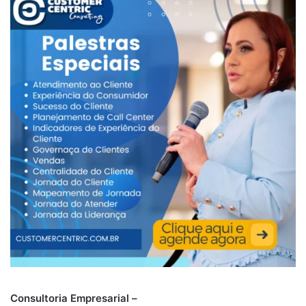
contínua.
Um ponto de inflexão arquitetônico
A GTC marca o próximo capítulo na colaboração contínua
entre a ServiceNow e a NVIDIA, promovendo uma força de
trabalho controlada e gerenciada, construída sobre a
infraestrutura da NVIDIA, expandindo a integração do
AI Factory e do AI Control Tower e estabelecendo
benchmarks prontos para uso corporativo para IA de voz e
multimodal.
Na conferência
Knowledge 2026
da ServiceNow, que será
realizada em maio, será compartilhada uma visão mais
aprofundada com a NVIDIA sobre a integração do
AI Control Tower e do AI Factory, incluindo casos de uso
expandidos e a execução da estratégia de entrada no
Consultoria Empresarial –