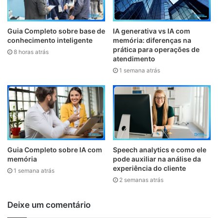
Juntas, ServiceNow e NVIDIA permitem que as
organizações vão além dos experimentos de IA e alcancem
Guia Completo sobre base de
IA generativa vs IA com
um impacto real nos negócios com a execução de IA
conhecimento inteligente
memória: diferenças na
governada e pronta para o ambiente corporativo.
prática para operações de
8 horas atrás
atendimento
1 semana atrás
Da infraestrutura ao controle empresarial
Na NVIDIA GTC DC realizada em outubro, a ServiceNow e
a NVIDIA
anunciaram
planos para integrar fluxos de
trabalho inteligentes da ServiceNow com o design
validado da NVIDIA Enterprise AI Factory, reinventando a
forma como a infraestrutura de IA se conecta às operações
Guia Completo sobre IA com
Speech analytics e como ele
memória
pode auxiliar na análise da
empresariais. Na GTC 2026, essa visão dá um passo
experiência do cliente
1 semana atrás
significativo à frente, representando uma mudança da
2 semanas atrás
infraestrutura de IA isolada para uma arquitetura de IA
empresarial integrada.
Deixe um comentário