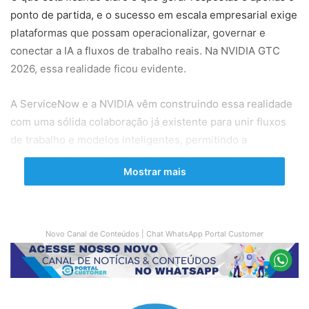
ponto de partida, e o sucesso em escala empresarial exige
plataformas que possam operacionalizar, governar e
conectar a IA a fluxos de trabalho reais. Na NVIDIA GTC
2026, essa realidade ficou evidente.
A ServiceNow e a NVIDIA vêm construindo essa realidade
com uma sólida colaboração já existente para unir fluxos
de trabalho e modelos inteligentes, permitindo a
implementação de IA confiável em diversos setores.
Mostrar mais
Kari Briski, vice-presidente de Software de IA Generativa
da NVIDIA, resumiu bem a situação: “Nossa colaboração
com a ServiceNow abrange todo o ciclo de vida da IA — do
Novo Canal de Conteúdos | Chat WhatsApp Portal Customer
treinamento e implementação em computação acelerada
da NVIDIA à governança e eficiência operacional. Com
agentes de IA criados com base em modelos abertos para
a Plataforma de IA da ServiceNow, estamos oferecendo às