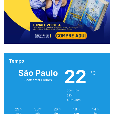
Tempo
22
São Paulo
℃
Scattered Clouds
29º - 19º
59%
4.02 km/h
29
30
26
18
14
℃
℃
℃
℃
℃
sex
sáb
dom
seg
ter