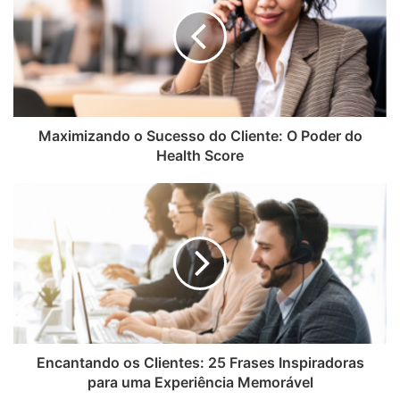
Quadrant Knowledge Solutions. “A análise de CX da NICE
fornece uma investigação profunda dos dados do Contact
Center integrados em toda a plataforma de nuvem para
que as empresas possam tomar decisões conscientes e
manter a relevância, permanecer à frente da curva e
Maximizando o Sucesso do Cliente: O Poder do
preparar o caminho para o sucesso”, acrescentou Ganesh.
Health Score
“Este reconhecimento ressalta a profundidade da
experiência da NICE em Analytics, aprimorada ao longo de
20 anos e dominada pela análise de bilhões de interações”,
disse Barry Cooper, presidente da Divisão CX da NICE.
“Estamos muito satisfeitos em ver este relatório SPARK
Matrix reconhecer nossa rica experiência e inovação
incansável, aproveitando dados e IA para oferecer uma
experiência excepcional ao cliente.”
Encantando os Clientes: 25 Frases Inspiradoras
para uma Experiência Memorável
“Nossas soluções de Inteligência Artificial específicas para