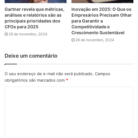
incluindo mais de 85 empresas da Fortune 100, fazem
Gartner revela que métricas,
Inovação em 2025: O Que os
parceria com a NICE para transformar – e elevar – cada
análises e relatórios são as
Empresários Precisam Olhar
interação com o cliente.
principais prioridades dos
para Garantir a
CFOs para 2025
Competitividade e
Crescimento Sustentável
29 de novembro, 2024
28 de novembro, 2024
Deixe um comentário
O seu endereço de e-mail não será publicado.
Campos
obrigatórios são marcados com
*