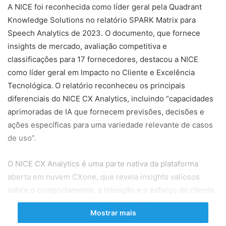
A NICE foi reconhecida como líder geral pela Quadrant
Knowledge Solutions no relatório SPARK Matrix para
Speech Analytics de 2023. O documento, que fornece
insights de mercado, avaliação competitiva e
classificações para 17 fornecedores, destacou a NICE
como líder geral em Impacto no Cliente e Excelência
Tecnológica. O relatório reconheceu os principais
diferenciais do NICE CX Analytics, incluindo “capacidades
aprimoradas de IA que fornecem previsões, decisões e
ações específicas para uma variedade relevante de casos
de uso”.
O NICE CX Analytics é uma parte nativa da plataforma
aberta em nuvem CXone, que revela insights valiosos
sobre o comportamento, a intenção e o esforço do cliente
com seus recursos avançados que ajudam as
Mostrar mais
organizações a oferecerem um atendimento superior ao